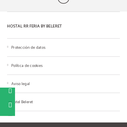
Oferta web
Descubre Hotel Beleret
HOSTAL RR FERIA BY BELERET
10% EXCLUSIVO WEB
VISITAR AHORA
RESERVAR
Protección de datos
Política de cookies
Aviso legal
Hotel Beleret